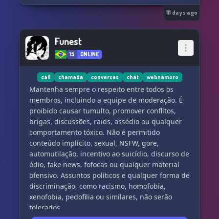
carreira do grupo.
111 days ago
𝔍ogos interativos e atividades divertidas para a
nossa alcateia.
Funest
Participe, divirta-se e faça novas amizades.
15
ONLINE
𝔖orteios especiais com prêmios incríveis para os
fãs mais dedicados.
call
chamada
conversas
chat
webnamoro
Sua chance de ganhar itens exclusivos do WOLF
Mantenha sempre o respeito entre todos os
HOWL HARMONY.
membros, incluindo a equipe de moderação. É
proibido causar tumulto, promover conflitos,
𝔙enha fazer parte da nossa família e
brigas, discussões, raids, assédio ou qualquer
compartilhar essa jornada musical.
comportamento tóxico. Não é permitido
Sua presença torna nossa harmonia ainda mais
conteúdo implícito, sexual, NSFW, gore,
completa.
automutilação, incentivo ao suicídio, discurso de
ódio, fake news, fofocas ou qualquer material
ofensivo. Assuntos políticos e qualquer forma de
discriminação, como racismo, homofobia,
xenofobia, pedofilia ou similares, não serão
tolerados.