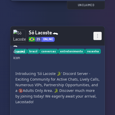
- Active Members ready to welcome you 🤗
UNCLAIMED
- A plethora of interactive bots for non-stop fun
🤖
- Fantastic voice channels to mingle and laugh
in 🎙️
Só Lacoste 🐊
📢 Plus, we're on the lookout for dedicated staff
25
ONLINE
members!
- Be part of our team 🛠️
series
brasil
conversas
entretenimento
resenha
- Weekly events that will keep you on your toes
🏆
- Regular giveaways - your chance to win big! 🎁
Introducing 'Só Lacoste 🐊' Discord Server -
Don't miss out on the fun!
Exciting Community for Active Chats, Lively Calls,
Join us now and become part of a growing
Numerous VIPs, Partnership Opportunities, and
community who shares your interests!
a 🔞Adults Only Area. 🐊 Discover much more
by joining today! We eagerly await your arrival,
愛 T D T
Lacostado!
Grab your spot amid the fun at Dynasty Society
#2K: