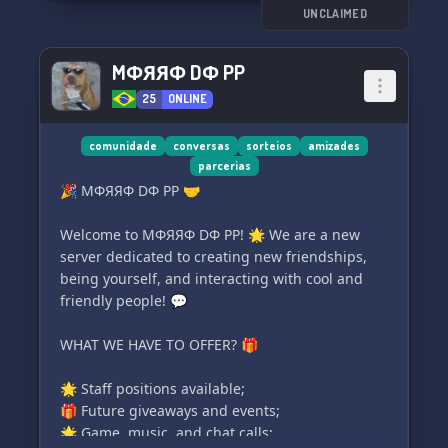
UNCLAIMED
MФЯЯФ DФ PP
25
ONLINE
comunidade
conversas
sorteios
amizades
parcerias
🎉 MФЯЯФ DФ PP 🤝
Welcome to MФЯЯФ DФ PP! 🌟 We are a new
server dedicated to creating new friendships,
being yourself, and interacting with cool and
friendly people! 💬
WHAT WE HAVE TO OFFER? 🎁
🌟 Staff positions available;
🎁 Future giveaways and events;
🌟 Game, music, and chat calls;