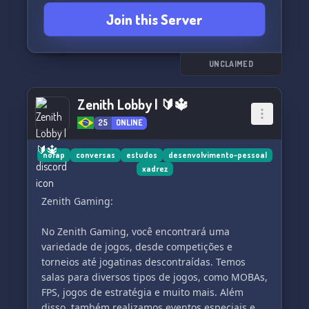
🎁 XP-based roles;
Join this Server
🌟 Fair partnership opportunities;
🎁 No unfair rules within the server;
🌟 Open-minded to suggestions within the
server;
UNCLAIMED
🎁 Awesome and welcoming people!
Zenith Lobby | 🔰🔱
What are you waiting for?! Come and enjoy our
25
ONLINE
merchandise! 🎊
Join us now: [discord.gg/8hqQppEjMQ]
nofap
conversas
estudos
desenvolvimento-pessoal
xadrez
(https://discord.gg/8hqQppEjMQ) 🚀
Zenith Gaming:
No Zenith Gaming, você encontrará uma
variedade de jogos, desde competições e
torneios até jogatinas descontraídas. Temos
salas para diversos tipos de jogos, como MOBAs,
FPS, jogos de estratégia e muito mais. Além
disso, também realizamos eventos especiais e