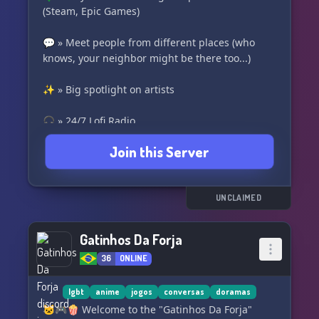
in 【💫〗Dawn of OddWorld〖💫】, where every
(Steam, Epic Games)
day is a new chapter in your odd, wonderful
story. 💬 Join now and let the adventure begin!
💬 » Meet people from different places (who
🚪🎲
knows, your neighbor might be there too...)
✨ » Big spotlight on artists
🎧 » 24/7 Lofi Radio
Join this Server
👮‍♂️ » Active moderation (free of NSFW or +18
content)
🤝 » Accepting partnerships!
UNCLAIMED
Gatinhos Da Forja
36
ONLINE
lgbt
anime
jogos
conversas
doramas
🐱🎮🍿 Welcome to the "Gatinhos Da Forja"