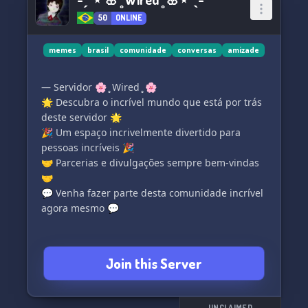
50
ONLINE
memes
brasil
comunidade
conversas
amizade
— Servidor 🌸 ̥ Wired ̥ 🌸
🌟 Descubra o incrível mundo que está por trás
deste servidor 🌟
🎉 Um espaço incrivelmente divertido para
pessoas incríveis 🎉
🤝 Parcerias e divulgações sempre bem-vindas
🤝
💬 Venha fazer parte desta comunidade incrível
agora mesmo 💬
Join this Server
UNCLAIMED