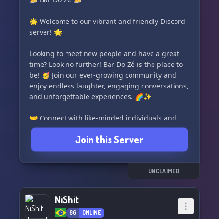
🌟 Welcome to our vibrant and friendly Discord
server! 🌟
Looking to meet new people and have a great
time? Look no further! Bar Do Zé is the place to
be! 🥳 Join our ever-growing community and
enjoy endless laughter, engaging conversations,
and unforgettable experiences. 🌈✨
🤝 Connect with like-minded individuals and
forge new friendships that will last a lifetime.
Join this Server
Together, we create a warm and welcoming
environment for everyone to share their
passions and interests. 🌍💬
UNCLAIMED
So, what are you waiting for? Grab a virtual
drink 🍹, pull up a seat, and let's chat! Join Bar
NiShit
Do Zé today and become a part of our amazing
86
ONLINE
community! 💫