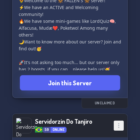
🌻Welcome to the 🔆 FALLEN'S 🔆 server!
⚡️We have an ACTIVE and Welcoming
community!
🔥We have some mini-games like LordQuiz🧠,
Alfacusa, Mudæ❤️, Poketwo! Among many
others!
🌙Want to know more about our server? Join and
find out!🥳
🚀It's not asking too much... but our server only
has 2 boosts, if you can... please help us!🥳
Join this Server
UNCLAIMED
Servidorzin Do Tanjiro
59
ONLINE