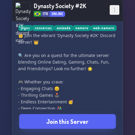
Dynasty Society #2K
178
ONLINE
jogos
conversas
amizade
namoro
web-namoro
👑 Join the vibrant 'Dynasty Society #2K' Discord
Server! 👑
🔍 Are you on a quest for the ultimate server
blending Online Dating, Gaming, Chats, Fun,
and Friendships? Look no further! 🌟
🎮 Whether you crave:
- Engaging Chats 😊
- Thrilling Games 🕹️
- Endless Entertainment 🥳
- Deep Connection 👫
Join this Server
🏰 Dynasty Society #2K is your go-to haven!
✅ Featuring: