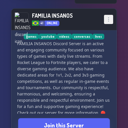
with our dedicated channel
🤖 Keep entertained with our variety of bots,
FAMILIA INSANOS
including GarticBot and Myuu (Pokémon)
41
ONLINE
🤝 We're open for partnership opportunities
Geekverso is constantly evolving, and we value
games
youtube
videos
conversas
lives
your input to make it the best server possible.
FAMILIA INSANOS Discord Server is an active
Join our community now and be a part of
and engaging community focused on various
something amazing! 💫
types of games with daily live streams. From
Rocket League to Fortnite players, we cater to a
diverse gaming audience. We also have
dedicated areas for 1v1, 2v2, and 3v3 gaming
competitions, as well as regular in-game events
and tournaments. Our community is respectful,
harmonious, and welcoming, ensuring a
responsible and respectful environment. Join us
for a fun and supportive gaming experience!
Check out our server for more information. 🔴
𝘠𝘖𝘜𝘛𝘜𝘉𝘌 : 𝘐𝘕𝘚𝘈𝘕𝘖𝘎𝘈𝘔𝘌𝘚 𝘝𝘚𝘗 | 🟣
Join this Server
𝘛𝘞𝘐𝘛����𝘏 : 𝘐𝘕𝘚𝘈𝘕𝘖𝘎𝘈𝘔𝘌𝘚 𝘝𝘚𝘗 | Artwork