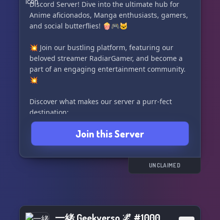
Discord Server! Dive into the ultimate hub for
Anime aficionados, Manga enthusiasts, gamers,
and social butterflies! 🍿🎮🐱
💥 Join our bustling platform, featuring our
beloved streamer RadiarGamer, and become a
part of an engaging entertainment community.
💥
Discover what makes our server a purr-fect
destination:
Join this Server
🚀 Dynamic Roles: Custom-tailor your profile
with our efficient registration to align with your
interests!
UNCLAIMED
👑 Active Moderation: Our dedicated staff
ensures a safe and vibrant community, with
opportunities to join the team.
一緒 Geekverso 🌌 #1000