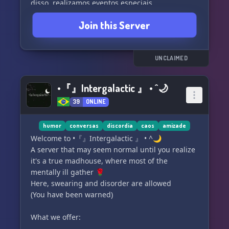
disso, realizamos eventos especiais,
competições e promoções exclusivas para tornar
Join this Server
sua experiência conosco ainda mais divertida.
Participe de conversas interessantes,
compartilhe memes engraçados e conheça
UNCLAIMED
pessoas incríveis que também fazem parte
dessa onda divertida.
•『』Intergalactic 』 • ^🌙
39
ONLINE
Não perca tempo e embarque nessa aventura a
vapor, no Discord Ondas de Vapor! 🌊🚂🌬️
humor
conversas
discordia
caos
amizade
#discord
Welcome to •『』Intergalactic 』 • ^🌙
A server that may seem normal until you realize
it's a true madhouse, where most of the
mentally ill gather 🌹
Here, swearing and disorder are allowed
(You have been warned)
What we offer: