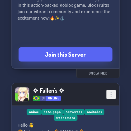
in this action-packed Roblox game, Blox Fruits!
Join our vibrant community and experience the
excitement now!🔥✨⚓️
Join this Server
UNCLAIMED
🔆 Fallen's 🔆
81
ONLINE
anime
bate-papo
conversas
amizades
webnamoro
Hello!👋