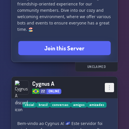
•💎• VIP roles
friendship-oriented experience for our
community members. Dive into our cozy and
•👔• custom roles
welcoming environment, where we offer various
bots and events to ensure everyone has a great
We welcome member suggestions, so please
time. 🏖
share them with us
Here are some things you'll find here:
Join this Server
Note: if you are underaged and easily offended
or sensitive, I recommend not joining, as we do
> ・Disney+, HBO Plus, Spotify, Dreams
not want people who can't handle simple
giveaways, and much more!
swearing ❤️
> ・A diverse range of channels and voice calls.
UNCLAIMED
We hope to see you in our server 🌷
> ・5x XP (Lorrita).
You jerk❤️
> ・Morning greetings and more (Lorrita).
Cygnus A
> ・Emotional support.
22
ONLINE
Sincerely ~ the team at
> ・Comprehensive Staff system.
•『』Intergalactic 』 • ^🌙
> ・Tag Store.
> ・Fun game and music bots.
social
brasil
conversas
amigos
amizades
> ・Incredible benefits for VIPs and boosters.
> ・Iconic roles, organized registration, and
Bem-vindo ao Cygnus A! 🌌 Este servidor foi
more!