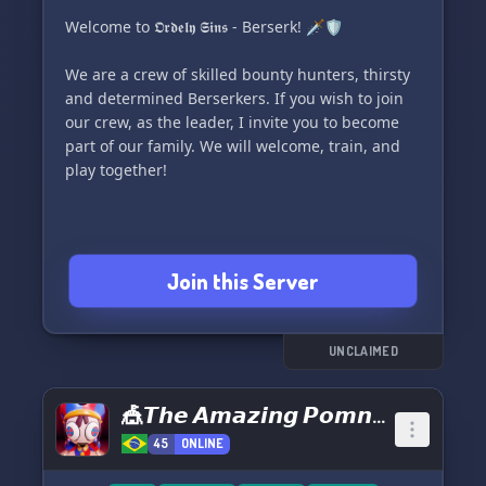
for members to vote on specific topics.
Welcome to 𝕺𝖗𝖉𝖊𝖑𝖞 𝕾𝖎𝖓𝖘 - Berserk! 🗡️🛡️
And we have match bulletins too! Get well-
We are a crew of skilled bounty hunters, thirsty
informed about Palmeiras' matches! You can
and determined Berserkers. If you wish to join
even watch replays of each goal! How cool is
our crew, as the leader, I invite you to become
that? Plus, you can see a detailed timeline of
part of our family. We will welcome, train, and
each game, including cards, substitutions,
play together!
goals, and more.
Join this Server
UNCLAIMED
🎪𝙏𝙝𝙚 𝘼𝙢𝙖𝙯𝙞𝙣𝙜 𝙋𝙤𝙢𝙣𝙞 𝙋𝙖𝙧𝙖𝙙𝙞𝙨𝙚🎪
45
ONLINE