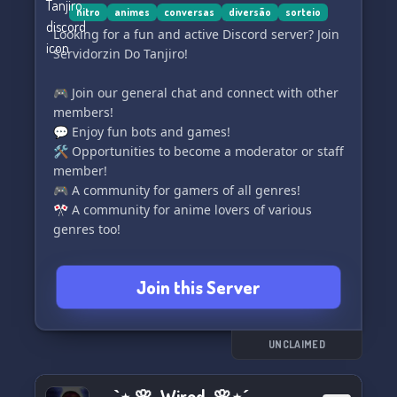
nitro
animes
conversas
diversão
sorteio
Looking for a fun and active Discord server? Join
Servidorzin Do Tanjiro!
🎮 Join our general chat and connect with other
members!
💬 Enjoy fun bots and games!
🛠️ Opportunities to become a moderator or staff
member!
🎮 A community for gamers of all genres!
🎌 A community for anime lovers of various
genres too!
Join us now and have a unique and enjoyable
Join this Server
experience in our voice and text chats. Don't
miss out! [Discord invite link]
UNCLAIMED
-ˏˋ⋆ 🌸 ̥ Wired ̥ 🌸⋆ˊˎ-