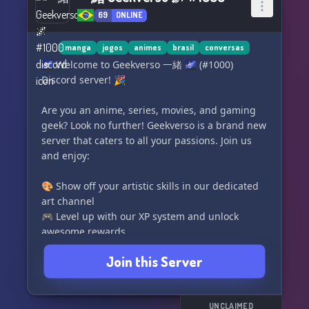
📜 Organized Layout: Navigate through our
well-structured server, making the most out of
69
ONLINE
each channel.
manga
jogos
animes
brasil
conversas
🎧 Music & Fun: Enjoy our music bots, tune into
🌌 Welcome to Geekverso 一緒 🌌 (#1000)
the music channel, or share laughs in our meme
Discord server! 🎉
hub with hilarious pics and videos.
Are you an anime, series, movies, and gaming
🌟 Open to Feedback: We're all ears for
geek? Look no further! Geekverso is a brand new
suggestions to enhance the server experience
server that caters to all your passions. Join us
and foster community growth.
and enjoy:
🎉 Step into an amazing world where you
🎨 Show off your artistic skills in our dedicated
connect, play, and laugh - the "Gatinhos Da
art channel
Forja" Discord Server awaits your arrival!
🎮 Level up with our XP system and unlock
#Discord #AnimeCommunity #Gaming
awesome rewards
#Socialize #StreamersUnite 🎉
🎵 Groove to some tunes with our music bot and
Join this Server
non-stop lofi radio
🔔 Stay informed with our game deals channel,
notifying you when free games are available
📺 Never miss a new episode or anime release
UNCLAIMED