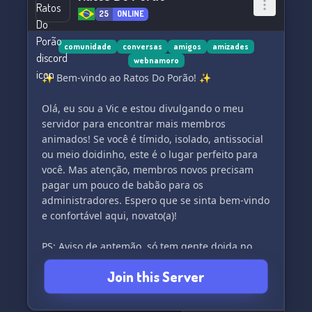
25
ONLINE
We value and appreciate our members' input, so
we welcome and encourage any suggestions
you may have for the server. Rest assured, our
comunidade
conversas
amigos
amizades
webnamoro
team is always ready to respond promptly and
✨ Bem-vindo ao Ratos Do Porão! ✨
we pride ourselves on being incredibly active in
both chatrooms and voice
Olá, eu sou a Vic e estou divulgando o meu
servidor para encontrar mais membros
animados! Se você é tímido, isolado, antissocial
ou meio doidinho, este é o lugar perfeito para
você. Mas atenção, membros novos precisam
pagar um pouco de babão para os
administradores. Espero que se sinta bem-vindo
e confortável aqui, novato(a)!
PS: Aviso de antemão, só tem gente doida no
servidor, especialmente a dona (eu) 😉
Join this Server