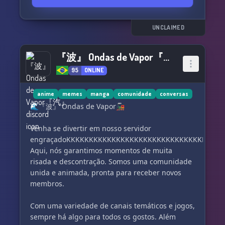
and SEO: ⛩️ Contact us for more information ⛩️.
UNCLAIMED
『波』 Ondas de Vapor『汽』
95
ONLINE
anime
memes
manga
comunidade
conversas
🌊『波』 Ondas de Vapor🚂
Venha se divertir em nosso servidor
engraçadoKKKKKKKKKKKKKKKKKKKKKKKKKKKKKKKKKK
Aqui, nós garantimos momentos de muita
risada e descontração. Somos uma comunidade
unida e animada, pronta para receber novos
membros.
Com uma variedade de canais temáticos e jogos,
sempre há algo para todos os gostos. Além