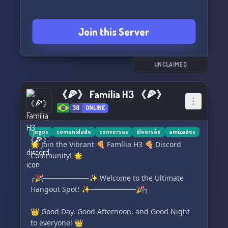
🔗 https://discord.gg/tdtbr
Join this Server
UNCLAIMED
《🍕》 Família H3 《🍕》
38
ONLINE
jogos
comunidade
conversas
diversão
amizades
🌟 Join the Vibrant 🍕 Família H3 🍕 Discord
Community! 🌟
╭🎉─────────✨ Welcome to the Ultimate
Hangout Spot! ✨─────────🎉╮
👑 Good Day, Good Afternoon, and Good Night
to everyone! 👑