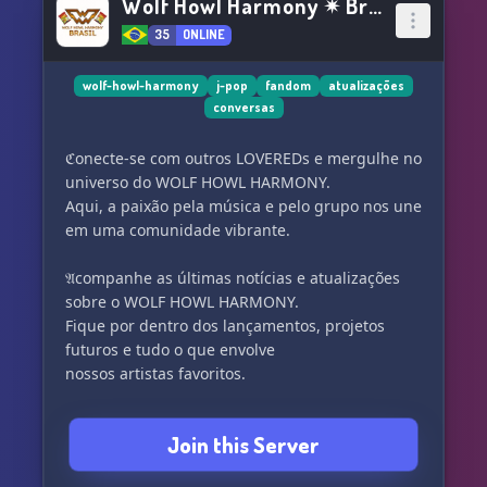
W o l f H o w l H a r m o n y ✴ B r a s i l
35
ONLINE
wolf-howl-harmony
j-pop
fandom
atualizações
conversas
ℭonecte-se com outros LOVEREDs e mergulhe no
universo do WOLF HOWL HARMONY.
Aqui, a paixão pela música e pelo grupo nos une
em uma comunidade vibrante.
𝔄companhe as últimas notícias e atualizações
sobre o WOLF HOWL HARMONY.
Fique por dentro dos lançamentos, projetos
futuros e tudo o que envolve
nossos artistas favoritos.
𝔑otícias exclusivas e informações diretamente
Join this Server
do Japão para você.
Seja o primeiro a saber sobre os passos da