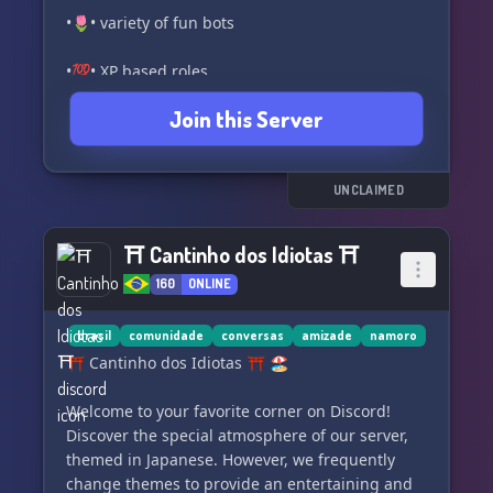
•🌷• variety of fun bots
•💯• XP based roles
Join this Server
•🎉• giveaways
•👌• partnerships
UNCLAIMED
•☕• active staff
⛩ Cantinho dos Idiotas ⛩
•🌍• channels for content creators
160
ONLINE
•🎵• music bots
brasil
comunidade
conversas
amizade
namoro
•🎨• variety of colors
⛩ Cantinho dos Idiotas ⛩ 🏖
•💬• variety of text channels
Welcome to your favorite corner on Discord!
Discover the special atmosphere of our server,
•💤• frequent voice calls
themed in Japanese. However, we frequently
change themes to provide an entertaining and