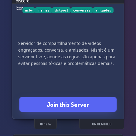
🔎 Keywords: Discord server, new friends,
nsfw
memes
shitpost
conversas
amizades
friendly community, fun conversations, laughter,
vibrant community, virtual bar.
Servidor de compartilhamento de vídeos
engraçados, conversa, e amizades, Nishit é um
servidor livre, aonde as regras são apenas para
evitar pessoas tóxicas e problemáticas demais.
Join this Server
⛔ nsfw
UNCLAIMED