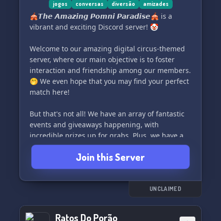
jogos
conversas
diversão
amizades
🎪𝙏𝙝𝙚 𝘼𝙢𝙖𝙯𝙞𝙣𝙜 𝙋𝙤𝙢𝙣𝙞 𝙋𝙖𝙧𝙖𝙙𝙞𝙨𝙚🎪 is a
vibrant and exciting Discord server! 🤡
Welcome to our amazing digital circus-themed
server, where our main objective is to foster
interaction and friendship among our members.
🤭 We even hope that you may find your perfect
match here!
But that's not all! We have an array of fantastic
events and giveaways happening, with
incredible prizes up for grabs. Plus, we have a
wide variety of interactive commands to keep
Join this Server
you engaged and entertained!
Discover a world of fun and adventure with our
collection of thrilling mini-games, including
UNCLAIMED
favorites like Akinator, Gartic, Poketwo, Mudae,
and many others.
Ratos Do Porão