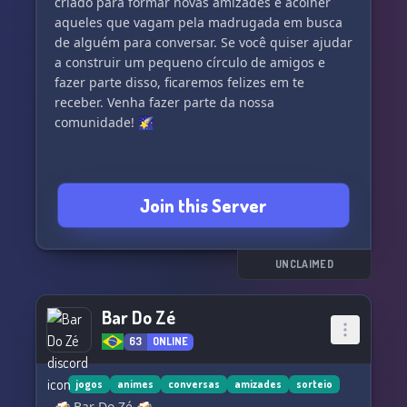
criado para formar novas amizades e acolher
> ・We accept partnerships and sponsored
aqueles que vagam pela madrugada em busca
giveaways.
de alguém para conversar. Se você quiser ajudar
a construir um pequeno círculo de amigos e
⻰ Our goal is to grow and become recognized
fazer parte disso, ficaremos felizes em te
as the largest community that helps people
receber. Venha fazer parte da nossa
make new friends. With over 2000 members,
comunidade! 🌠
join us to chat, have fun, and most importantly,
create new friendships. 🌊
・Know that
Join this Server
UNCLAIMED
Bar Do Zé
63
ONLINE
jogos
animes
conversas
amizades
sorteio
🍻 Bar Do Zé 🍻