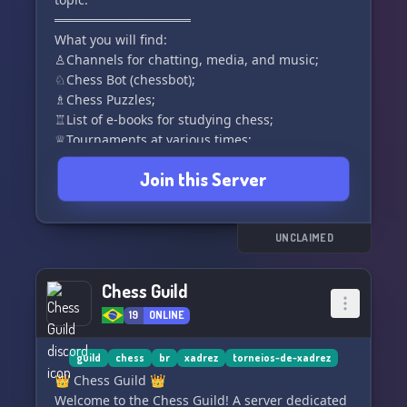
═══════════════
What you will find:
♙Channels for chatting, media, and music;
♘Chess Bot (chessbot);
♗Chess Puzzles;
♖List of e-books for studying chess;
♕Tournaments at various times;
♔Active and fun community.
Join this Server
═══════════════
Entry ticket (can also be accessed through the
"join" button)
https://discord.gg/chess-club-br-pt-
UNCLAIMED
768096108165332992
═══════════════
Chess Guild
19
ONLINE
guild
chess
br
xadrez
torneios-de-xadrez
👑 Chess Guild 👑
Welcome to the Chess Guild! A server dedicated