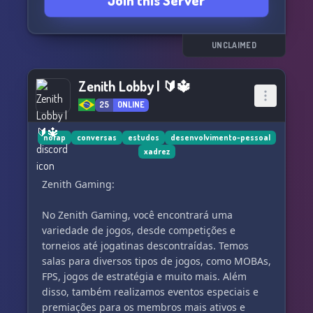
Join this Server
Join the future. Join Nexus ♾️
Nexus aims to connect and enhance brilliant
minds for the evolution of the human race, and
UNCLAIMED
now it's in your hands!
Zenith Lobby | 🔰🔱
25
ONLINE
nofap
conversas
estudos
desenvolvimento-pessoal
xadrez
Zenith Gaming:
No Zenith Gaming, você encontrará uma
variedade de jogos, desde competições e
torneios até jogatinas descontraídas. Temos
salas para diversos tipos de jogos, como MOBAs,
FPS, jogos de estratégia e muito mais. Além
disso, também realizamos eventos especiais e
premiações para os membros mais ativos e