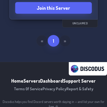
you can find everything in the library.
Join this Server
Weekly chess tournaments.
And of course, some conversations that seem to
have come from the deepweb, haha! 🕵️‍♂️🤫
UNCLAIMED
«
1
»
DISCODUS
Home
Servers
Dashboard
Support Server
Terms Of Service
Privacy Policy
Report & Safety
Discodus helps you find Discord servers worth staying in — and list your own for
free. 🎉