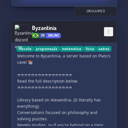
UNCLAIMED
Byzantinia
38
ONLINE
filosofia
programação
matematica
fisica
xadrez
Welcome to Byzantinia, a server based on Plato's
cave! 📚
➮➮➮➮➮➮➮➮➮➮➮➮➮➮➮➮
Read the full description below.
➮➮➮➮➮➮➮➮➮➮➮➮➮➮➮➮
Library based on Alexandria. (It literally has
everything)
Conversations focused on philosophy and
solving puzzles.
Weekly studies, so if you're behind on a topic,