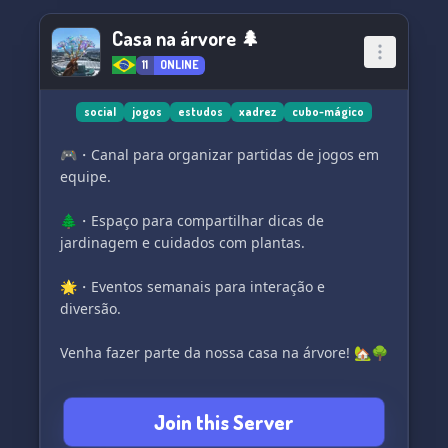
Casa na árvore 🌲
11
ONLINE
social
jogos
estudos
xadrez
cubo-mágico
🎮・Canal para organizar partidas de jogos em
equipe.
🌲・Espaço para compartilhar dicas de
jardinagem e cuidados com plantas.
🌟・Eventos semanais para interação e
diversão.
Venha fazer parte da nossa casa na árvore! 🏡🌳
Join this Server