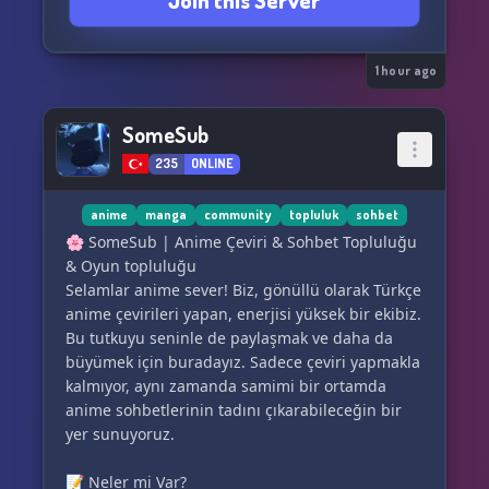
Join this Server
Bir cümlelik fikrin podcast’e, videoya ya da
istiyorsan seni de aramızda görmek isteriz.
etkinlik planına dönüşebilir.
Bugün tanıştığın biriyle yarın aynı masada
kahve içebilir,
1 hour ago
bir hafta sonra aynı etkinlikte yan yana
gelebilirsin.
SomeSub
235
ONLINE
SosyoKaravan, ekrandan başlayıp gerçeğe
uzanan bir yolculuktur.
Eğer sen de rutinden sıkıldıysan ve yeni yol
anime
manga
community
topluluk
sohbet
arkadaşlıkları arıyorsan, koltuğun hazır.
🌸 SomeSub | Anime Çeviri & Sohbet Topluluğu
& Oyun topluluğu
Selamlar anime sever! Biz, gönüllü olarak Türkçe
anime çevirileri yapan, enerjisi yüksek bir ekibiz.
Bu tutkuyu seninle de paylaşmak ve daha da
büyümek için buradayız. Sadece çeviri yapmakla
kalmıyor, aynı zamanda samimi bir ortamda
anime sohbetlerinin tadını çıkarabileceğin bir
yer sunuyoruz.
📝 Neler mi Var?