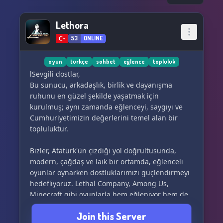
Lethora
53
ONLINE
oyun
türkçe
sohbet
eğlence
topluluk
lSevgili dostlar,
Bu sunucu, arkadaşlık, birlik ve dayanışma
ruhunu en güzel şekilde yaşatmak için
kurulmuş; aynı zamanda eğlenceyi, saygıyı ve
Cumhuriyetimizin değerlerini temel alan bir
topluluktur.
Bizler, Atatürk'ün çizdiği yol doğrultusunda,
modern, çağdaş ve laik bir ortamda, eğlenceli
oyunlar oynarken dostluklarımızı güçlendirmeyi
hedefliyoruz. Lethal Company, Among Us,
Minecraft gibi oyunlarla hem eğleniyor hem de
yeni arkadaşlıklar kuruyoruz. Ayrıca
Join this Server
düzenlediğimiz etkinliklerle aktif ve keyifli bir