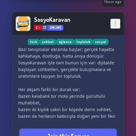
çılgıncasına. Ve anlayıştır ve özgürlüktür benim
1 hour ago
dinim, bütün zincirlerden.
SosyoKaravan
IV.25. Benim dinim akılcılıktır. Sorgulamaktır
13
ONLINE
benim dinim. Felsefedir ve matematiktir. Her
uyum, her oran ve orantıdır. Aklın çalışmasıdır
benim dinim ve başlıca emrim. Ben mezarların
türk
sohbet
eğlence
topluluk
sosyal
ve türbelerin ve evliyaların ve ölümden
Bazı tanışmalar ekranda başlar; gerçek hayatta
sonrasının olmayan cennetlerinin ve
kahkahaya, dostluğa, hatta anıya dönüşür.
cehennemlerinin tanrısı değilim. Ki, olmayı da
SosyoKaravan işte tam bunun için var: dijitalde
hiç bir zaman istemedim aslında. Ben aklın ve
başlayan sohbetleri, gerçekte buluşmalara ve
zevkin ve bilimin ve özgürlüğün ve isyanın
üretimlere taşıyan bir topluluk.
tanrısıyım.
Her akşam farklı bir durak var:
I.3. Lucifer dediler bana, kötülüğü anlatmak için.
Bazen kalabalık bir mola yerinde gürültülü
Halbuki, ışık ve güzelliği anlatırdı Lucifer. Ben
muhabbet,
kötüyüm bu düzen için; ama değilim asla
bazen iki kişilik sakin bir köşede derin sohbet,
kötülük.
bazen de herkesin katkısıyla doğan yeni bir fikir.
Sunucu, Teistik (Geleneksel) Satanizm öğretisi
Burada sadece konuşmazsın; üretirsin.
üzerinedir. Satanizm hakkında doğru bilgi almak