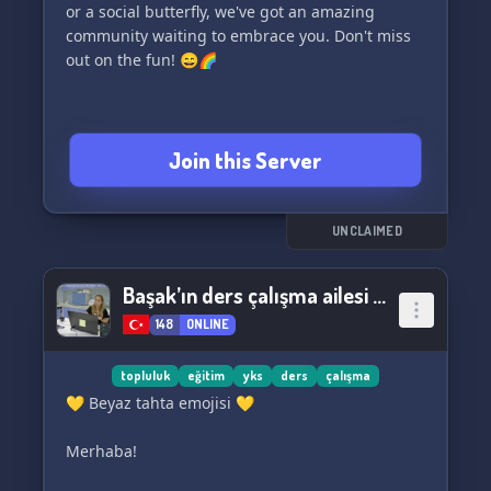
or a social butterfly, we've got an amazing
community waiting to embrace you. Don't miss
out on the fun! 😄🌈
Join this Server
UNCLAIMED
Başak’ın ders çalışma ailesi 💛
148
ONLINE
topluluk
eğitim
yks
ders
çalışma
💛 Beyaz tahta emojisi 💛
Merhaba!