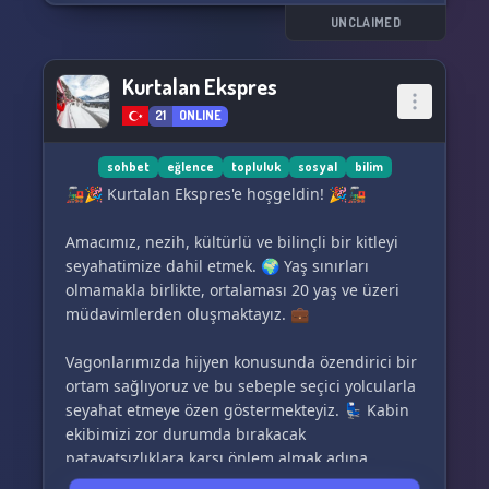
🔗 Contro Bot: top.gg/bot/783064615012663326
UNCLAIMED
🔗 Instagram Hesabı: instagram.com/turkoyto/
🔗 Bilim, Teknoloji ve Mühendislik Discord
Kurtalan Ekspres
Sunucusu: discord.gg/N5xKxkd26J
21
ONLINE
sohbet
eğlence
topluluk
sosyal
bilim
🚂🎉 Kurtalan Ekspres'e hoşgeldin! 🎉🚂
Amacımız, nezih, kültürlü ve bilinçli bir kitleyi
seyahatimize dahil etmek. 🌍 Yaş sınırları
olmamakla birlikte, ortalaması 20 yaş ve üzeri
müdavimlerden oluşmaktayız. 💼
Vagonlarımızda hijyen konusunda özendirici bir
ortam sağlıyoruz ve bu sebeple seçici yolcularla
seyahat etmeye özen göstermekteyiz. 💺 Kabin
ekibimizi zor durumda bırakacak
patavatsızlıklara karşı önlem almak adına,
trenimize binmeden önce kendinizi tanıtmanızı