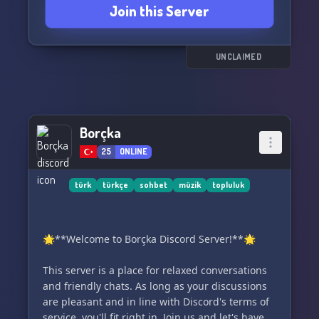
Join this Server
rica edeceğiz. 🙏
Vagonlar arasında seyahat ederken diğer
yolcularla sosyalleşebilir ve bir sonraki rotanızı
UNCLAIMED
planlayabilirsiniz. 🗺
Borçka
25
ONLINE
türk
türkçe
sohbet
müzik
topluluk
🌟**Welcome to Borçka Discord Server!**🌟
This server is a place for relaxed conversations
and friendly chats. As long as your discussions
are pleasant and in line with Discord's terms of
service, you'll fit right in. Join us and let's have