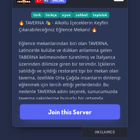
42
ONLINE
türk
türkçe
oyun
sohbet
topluluk
🔥 TAVERNA 🎭 - Alkollü İçeceklerin Keyfini
Çıkarabileceğiniz Eğlence Mekanı! 🔥
Eğlence mekanlarından biri olan TAVERNA,
Latince'de kulübe ve dükkan anlamına gelen
TABERNA kelimesinden türetilmiş ve İtalyanca
üzerinden dilimize giren bir terimdir. İçkilerin
satıldığı ve içildiği restorant tipi bir mekan olan
taverna, özellikle Orta Çağda insanların dinlenip
eğlenmek için tercih ettiği yerlerdendir. Bu
nedenle TAVERNA adını seçerek, sunucumuzda
taverna sakinlerine huzurlu bir ortamda
dinlenebilecekleri ve eğlenebilecekleri bir alan
Join this Server
sunmayı amaçlıyoruz. 😊🍻
❣️ TAVERNA Kimler İçin? ❣️
UNCLAIMED
✅ Büyük-küçük, kız-