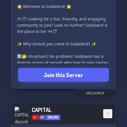
🌟 Welcome to Sodaland! 🌟
🎮🎬 Looking for a fun, friendly, and engaging
community to join? Look no further! Sodaland is
the place to be! 🎮🎬
✨ Why should you come to Sodaland? ✨
1️⃣🤔 Uncertain? No problem! Sodaland has a
diverse group of people who love to play games
and watch movies. Whatever your interests may
Join this Server
be, you'll find like-minded individuals here. 🤝
🎮🎬
2️⃣💫 Searching for a community that truly
UNCLAIMED
understands the importance of having a good
time? Look no further! Sodaland is bustling with
CAPITAL
exciting game sessions and exciting movie
52
ONLINE
marathons! Get ready to immerse yourself in
endless hours of entertainment! 🎉🎭🍿