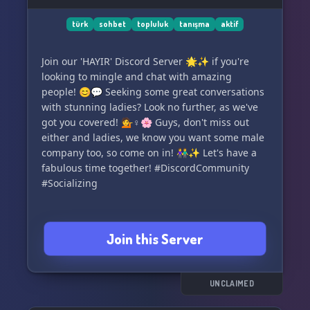
türk
sohbet
topluluk
tanışma
aktif
Join our 'HAYIR' Discord Server 🌟✨ if you're
looking to mingle and chat with amazing
people! 😊💬 Seeking some great conversations
with stunning ladies? Look no further, as we've
got you covered! 💁♀️🌸 Guys, don't miss out
either and ladies, we know you want some male
company too, so come on in! 👫✨ Let's have a
fabulous time together! #DiscordCommunity
#Socializing
Join this Server
UNCLAIMED