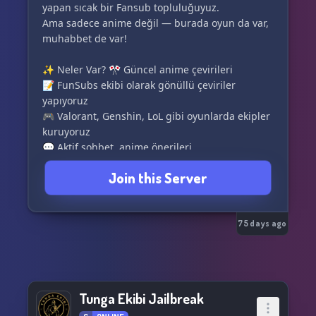
yapan sıcak bir Fansub topluluğuyuz.
Ama sadece anime değil — burada oyun da var,
muhabbet de var!
✨ Neler Var? 🎌 Güncel anime çevirileri
📝 FunSubs ekibi olarak gönüllü çeviriler
yapıyoruz
🎮 Valorant, Genshin, LoL gibi oyunlarda ekipler
kuruyoruz
💬 Aktif sohbet, anime önerileri...
🌈 Samimi ve destekleyici bir ortam
Join this Server
🚀 FunSubs Alımları Açık!
🧠 Çeviri yapıyorum diyorsan,
📚 Deneyim kazanmak istiyorsan,
75 days ago
🎯 Öğrenmeye açıksan,
Başvurulara bekleriz! Yardımcı oluruz, ekip
olarak birlikte gelişiyoruz 💪
Tunga Ekibi Jailbreak