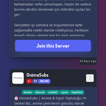
kahkahadan nefes alınamayan, bazen de sadece
birinin derdini dinlemek için mikrofon açılan bir
yer."
Gerçekten iyi zamana ve büyümemize katkı
sağlamakta istekli olanları bekliyoruz, herkesin
davetli olması demek tam bir kaos anlamına
gelsede, koruma için gerekli şeylere ''şimdilik''
Join this Server
sahibiz, olası her türlü problemden bizler
sorumluyuz, buraya girecekseniz, amacınızın
eğlence veya huzur olduğunu kesinleştirin, ara
ara sakinlik bekleyin, çünkü bizim kesin hedef,
42 days ago
İnsanların eve geldiğinde ait hissedebileceği bir
yer, her an canlı olması umurumuzda değil.
OnimeSubs
23
ONLINE
13+
anime
fansub
sohbet
oyun
topluluk
🌸 OnimeSubs | Anime & Oyun Topluluğu 🎮
Selam! Biz, anime çevirilerini gönüllü olarak