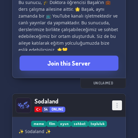
Bu sunucu, 🎓 Doktora öğrencisi Başak'ın 💼
ders çalışma ailesine aittir. 🌟 Başak, aynı
zamanda bir 📺 YouTube kanalı işletmektedir ve
canlı yayınlar da yapmaktadır. Bu sunucuda,
derslerimize birlikte çalışabileceğimiz ve sohbet
edebileceğimiz bir ortam oluşturduk. Siz de bu
aileye katılarak eğitim yolculuğumuzda bize
eşlik edebilirsiniz. 🌟💛
Join this Server
Sunucuya gelmek için davetlisiniz! 🎉
UNCLAIMED
Sodaland
54
ONLINE
meme
film
oyun
sohbet
topluluk
✨ Sodaland ✨