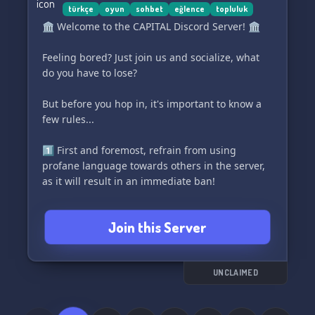
türkçe
oyun
sohbet
eğlence
topluluk
3️⃣🥳 So, what are you waiting for? Join us in
🏛️ Welcome to the CAPITAL Discord Server! 🏛️
Sodaland today and experience the vibrant
atmosphere of our amazing community! You
Feeling bored? Just join us and socialize, what
won't regret it! 🎊✨
do you have to lose?
#Sodaland #CommunityGaming #MovieMar
But before you hop in, it's important to know a
few rules...
1️⃣ First and foremost, refrain from using
profane language towards others in the server,
as it will result in an immediate ban!
2️⃣ In our server, we do not tolerate any form of
Join this Server
profanity in public channels. Don't worry
though, we have a designated channel just for
that! If you've been timed out, it's probably
because you used inappropriate language.
UNCLAIMED
3️⃣ Advertising any kind of Discord link or any