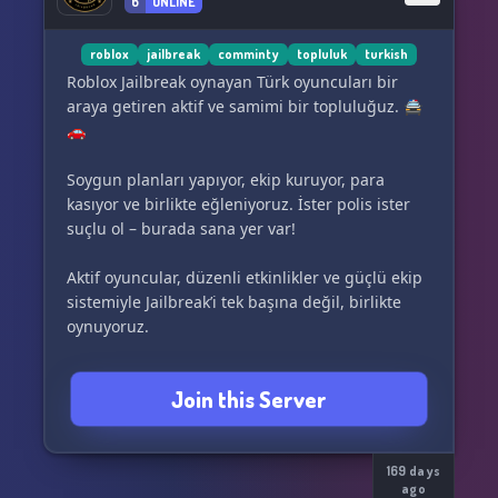
6
ONLINE
roblox
jailbreak
comminty
topluluk
turkish
Roblox Jailbreak oynayan Türk oyuncuları bir
araya getiren aktif ve samimi bir topluluğuz. 🚔
🚗
Soygun planları yapıyor, ekip kuruyor, para
kasıyor ve birlikte eğleniyoruz. İster polis ister
suçlu ol – burada sana yer var!
Aktif oyuncular, düzenli etkinlikler ve güçlü ekip
sistemiyle Jailbreak’i tek başına değil, birlikte
oynuyoruz.
Sunucuya katıl, ekibini kur ve şehrin kontrolünü
Join this Server
ele geçir! 🔥
169 days
ago