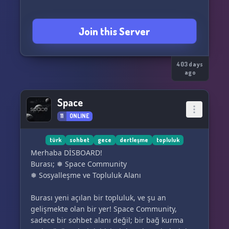
Join this Server
403 days
ago
Space
11
ONLINE
türk
sohbet
gece
dertleşme
topluluk
Merhaba DİSBOARD!
Burası; ❅ Space Community
❅ Sosyalleşme ve Topluluk Alanı
Burası yeni açılan bir topluluk, ve şu an
gelişmekte olan bir yer! Space Community,
sadece bir sohbet alanı değil; bir bağ kurma