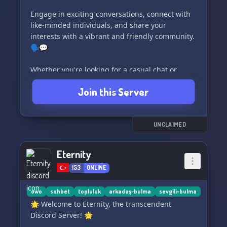
Engage in exciting conversations, connect with
like-minded individuals, and share your
interests with a vibrant and friendly community.
🗣️💬
Whether you're looking for a casual chat or
seeking new friends, our server provides the
Join this Server
perfect environment for endless laughter and
enjoyment. 🌟🎊
Join us now to become a part of a dynamic and
UNCLAIMED
diverse community that values inclusivity,
support, and genuine connections. 🌍🤝
Eternity
153
ONLINE
Experience the best Discord server for
unforgettable moments, unforgettable
friendships, and unlimited entertainment! 🎉🎭
owo
sohbet
topluluk
arkadaş-bulma
sevgili-bulma
🌟 Welcome to Eternity, the transcendent
Discord Server! 🌟