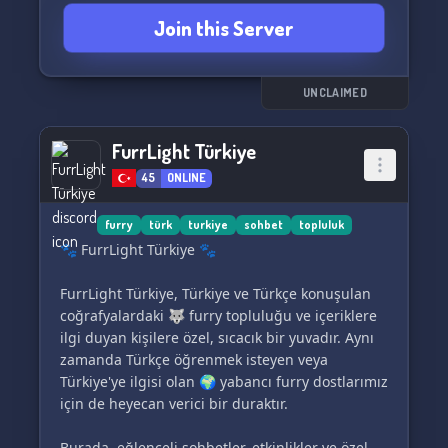
Join this Server
UNCLAIMED
FurrLight Türkiye
45
ONLINE
furry
türk
turkiye
sohbet
topluluk
🐾 FurrLight Türkiye 🐾
FurrLight Türkiye, Türkiye ve Türkçe konuşulan
coğrafyalardaki 🐺 furry topluluğu ve içeriklere
ilgi duyan kişilere özel, sıcacık bir yuvadır. Aynı
zamanda Türkçe öğrenmek isteyen veya
Türkiye'ye ilgisi olan 🌍 yabancı furry dostlarımız
için de heyecan verici bir duraktır.
Burada, eğlenceli sohbetler, etkinlikler ve özel