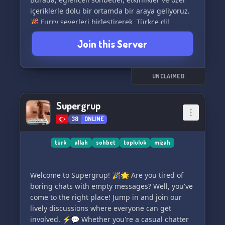
içeriklerle dolu bir ortamda bir araya geliyoruz.
🎉 Furry severleri birleştirerek, Türkçe dil
becerilerini geliştirmelerine yardımcı olmak da
Join this Server
önceliklerimiz arasında yer alıyor.
FurrLight Türkiye ailesine katılın ve bizimle
beraber furry dünyasına adım atmanız için size
UNCLAIMED
destek sunalım! 🐾💫
Supergrup
#
38
ONLINE
türk
allah
sohbet
topluluk
mizah
Welcome to Supergrup! 🎉🌟 Are you tired of
boring chats with empty messages? Well, you've
come to the right place! Jump in and join our
lively discussions where everyone can get
involved. ⚡️💬 Whether you're a casual chatter