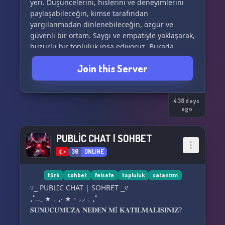
yeri. Düşüncelerini, hislerini ve deneyimlerini
paylaşabileceğin, kimse tarafından
yargılanmadan dinlenebileceğin, özgür ve
güvenli bir ortam. Saygı ve empatiyle yaklaşarak,
huzurlu bir topluluk inşa ediyoruz. Burada,
yalnızca sohbet değil, anlamlı bağlar kurulur;
Join this Server
sadece tartışma değil, birlikte düşünme olur.
❅ Ne Var Bizimle?
438 days
ago
❅ Sakince Dertleşme: Bazen konuşacak kimse
bulamıyorsun ya da duygularını paylaşacak bir
alan arıyorsun. Burada herkesin sesi eşit
PUBLİC CHAT | SOHBET
derecede değerli.
30
ONLINE
❅ Yapıcı Tartışmalar: Fikirlerin çarpışmasına
değil, birlikte büyümesine yer var. Her görüşe
türk
sohbet
felsefe
topluluk
satanizm
saygı gösteriyoruz.
୨⎯ PUBLİC CHAT | SOHBET ⎯୧
❅ Oyun ve Sosyal Bağlar: Oyunlar sadece bir
₊˚𓂃 ★﹒₊‧ ★・⸝⸝﹒₊˚
araçtır; amaç, birlikte vakit geçirmek ve
𝐒𝐔𝐍𝐔𝐂𝐔𝐌𝐔𝐙𝐀 𝐍𝐄𝐃𝐄𝐍 𝐌İ 𝐊𝐀𝐓𝐈𝐋𝐌𝐀𝐋𝐈𝐒𝐈𝐍𝐈𝐙?
arkadaşlıklar kurmaktır.
❅ Paylaşım Alanları: Fotoğraflarını, videolarını ve