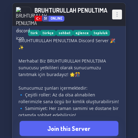
BRUHTURULLAH PENULTIMA
51
ONLINE
türk
türkçe
sohbet
eğlence
topluluk
BRUHTURULLAH PENULTIMA Discord Server 🎉
✨
Merhaba! Biz BRUHTURULLAH PENULTIMA
sunucusu yetkilileri olarak sunucumuzu
tanıtmak için buradayız! 🌟🎊
Sunucumuz şunları içermektedir:
🔹 Çeşitli roller: Az da olsa alınabilen
rollerimizle sana özgü bir kimlik oluşturabilirsin!
🔹 Samimiyet: Her zaman samimi ve dostane bir
ortamda sohbet edebilirsin!
🔹 Aktif kitle: Ara sıra aktif bir kitleyle beraber
Join this Server
keyifli vakit geçirebilirsin. Aynı zamanda
adminlerimiz her zaman seninle sohbete açıktır!