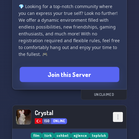
💎 Looking for a top-notch community where
you can express your true self? Look no further!
We offer a dynamic environment filled with
endless possibilities, new friendships, gaming
enthusiasts, and much more! With no
registration required and flexible rules, feel free
to comfortably hang out and enjoy your time to
the fullest. 🎮
Join us now at Eternity and experience an
Join this Server
unparalleled chat experience like no other! ✨
UNCLAIMED
Crystal
150
ONLINE
film
türk
sohbet
eğlence
topluluk