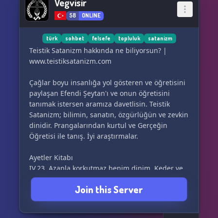
Vegvisir
58
ONLINE
türk
sohbet
felsefe
topluluk
satanizm
Teistik Satanizm hakkında ne biliyorsun? |
www.teistiksatanizm.com
Çağlar boyu insanlığa yol gösteren ve öğretisini
paylaşan Efendi Şeytan'ı ve onun öğretisini
tanımak istersen aramıza davetlisin. Teistik
Satanizm; bilimin, sanatın, özgürlüğün ve zevkin
dinidir. Prangalarından kurtul ve Gerçeğin
Öğretisi ile tanış. İyi araştırmalar.
Ayetler Kitabı
IV.23. Azapla korkutmaz benim dinim. Keder ve
acı değildir, benim dinim ve tapınımım. Kör
Join this Server
inançların dini değildir benim dinim ve
korkunun dini değildir. Benim dinim, aşktır ve
sevgidir ve tenin zevkidir ve şehvettir