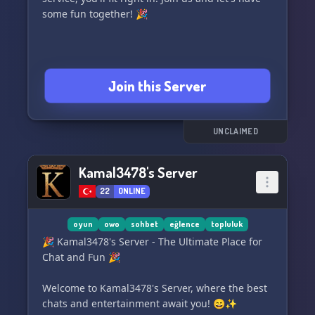
some fun together! 🎉
Join this Server
UNCLAIMED
Kamal3478's Server
22
ONLINE
oyun
owo
sohbet
eğlence
topluluk
🎉 Kamal3478's Server - The Ultimate Place for
Chat and Fun 🎉
Welcome to Kamal3478's Server, where the best
chats and entertainment await you! 😄✨