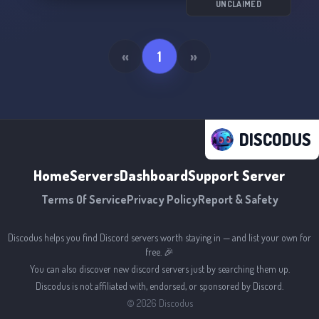
TFT BR!
UNCLAIMED
«
1
»
DISCODUS
Home
Servers
Dashboard
Support Server
Terms Of Service
Privacy Policy
Report & Safety
Discodus helps you find Discord servers worth staying in — and list your own for
free. 🎉
You can also discover new discord servers just by searching them up.
Discodus is not affiliated with, endorsed, or sponsored by Discord.
©
2026
Discodus