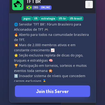
TFT BR
285
ONLINE
jogos
tft
estrategia
tft-br
tft-brasil
🌐 Servidor 'TFT BR': Fórum Brasileiro para
Aficionados de TFT 🎮
🔥 Aberto para todos na comunidade brasileira
de TFT.
💥 Mais de 2.000 membros ativos e em
constante crescimento 📈
⭐ Seção exclusiva repleta de dicas do jogo,
truques e estratégias 🧠
🏆 Participação em torneios, sorteios e muitos
eventos toda semana 🎇
🔝 Inovador sistema de níveis que concedem
cargos exclusivos 🥇
🛡️ Equipe de moderadores dedicada pronta
Join this Server
para auxiliar todos os membros do servidor 🤝
🔸Curioso? Venha conhecer o nosso servidor de