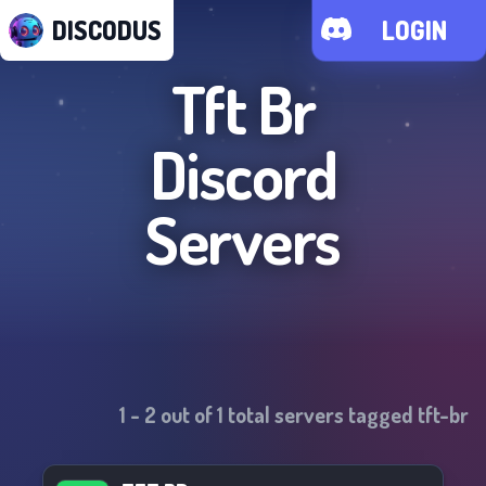
DISCODUS
LOGIN
Tft Br
Discord
Servers
1
-
2
out of
1
total servers tagged
tft-br