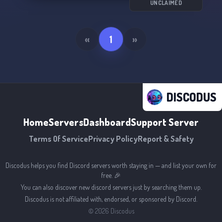
UNCLAIMED
«
1
»
DISCODUS
Home
Servers
Dashboard
Support Server
Terms Of Service
Privacy Policy
Report & Safety
Discodus helps you find Discord servers worth staying in — and list your own for
free. 🎉
You can also discover new discord servers just by searching them up.
Discodus is not affiliated with, endorsed, or sponsored by Discord.
©
2026
Discodus