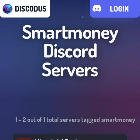
DISCODUS
LOGIN
Smartmoney
Discord
Servers
1
-
2
out of
1
total servers tagged
smartmoney