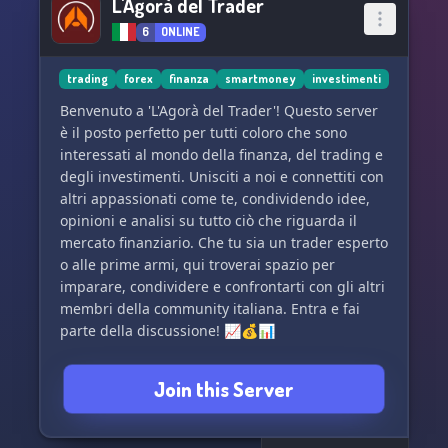
L'Agorà del Trader
6
ONLINE
trading
forex
finanza
smartmoney
investimenti
Benvenuto a 'L'Agorà del Trader'! Questo server
è il posto perfetto per tutti coloro che sono
interessati al mondo della finanza, del trading e
degli investimenti. Unisciti a noi e connettiti con
altri appassionati come te, condividendo idee,
opinioni e analisi su tutto ciò che riguarda il
mercato finanziario. Che tu sia un trader esperto
o alle prime armi, qui troverai spazio per
imparare, condividere e confrontarti con gli altri
membri della community italiana. Entra e fai
parte della discussione! 📈💰📊
Join this Server