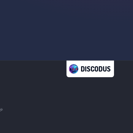
DISCODUS
🎉