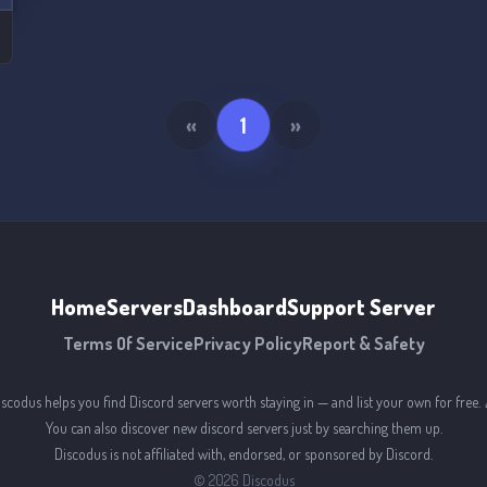
s
«
1
»
Home
Servers
Dashboard
Support Server
Terms Of Service
Privacy Policy
Report & Safety
iscodus helps you find Discord servers worth staying in — and list your own for free. 
You can also discover new discord servers just by searching them up.
Discodus is not affiliated with, endorsed, or sponsored by Discord.
©
2026
Discodus