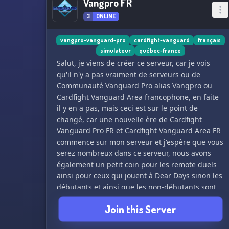
Vangpro FR
3
ONLINE
vangpro-vanguard-pro
cardfight-vanguard
français
simulateur
québec-france
Salut, je viens de créer ce serveur, car je vois
qu'il n'y a pas vraiment de serveurs ou de
Communauté Vanguard Pro alias Vangpro ou
Cardfight Vanguard Area francophone, en faite
il y en a pas, mais ceci est sur le point de
changé, car une nouvelle ère de Cardfight
Vanguard Pro FR et Cardfight Vanguard Area FR
commence sur mon serveur et j'espère que vous
serez nombreux dans ce serveur, nous avons
également un petit coin pour les remote duels
ainsi pour ceux qui jouent à Dear Days sinon les
débutants et ainsi que les non-débutants sont
et seront les bienvenus ça nous ferrais
Join this Server
également plaisir de vous aider même si vous
débutez. Alors Stand up, the, Vanguard!!