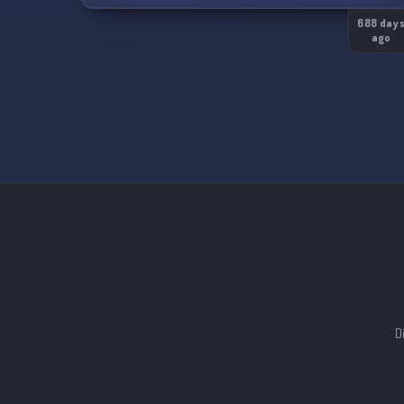
688 day
ago
D