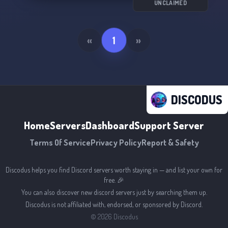
UNCLAIMED
«
1
»
DISCODUS
Home
Servers
Dashboard
Support Server
Terms Of Service
Privacy Policy
Report & Safety
Discodus helps you find Discord servers worth staying in — and list your own for
free. 🎉
You can also discover new discord servers just by searching them up.
Discodus is not affiliated with, endorsed, or sponsored by Discord.
©
2026
Discodus