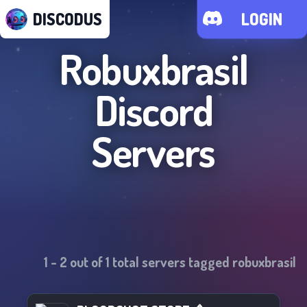
DISCODUS
LOGIN
Robuxbrasil
Discord
Servers
1
-
2
out of
1
total servers tagged
robuxbrasil