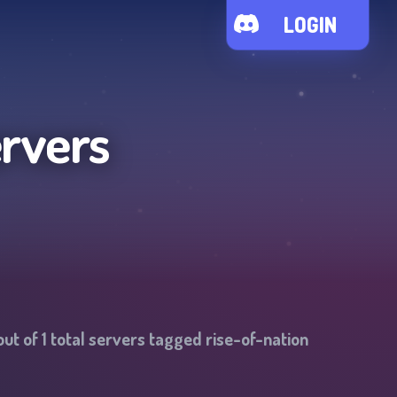
LOGIN
rvers
out of
1
total servers tagged
rise-of-nation