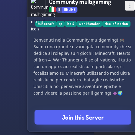
Community multigaming
9
ONLINE
minecraft
rp
hoi4
war-thunder
rise-of-nation
Benvenuti nella Community multigaming! 🎮
Siamo una grande e variegata community che si
dedica al roleplay su 4 giochi: Minecraft, Hearts
of Iron 4, War Thunder e Rise of Nations, il tutto
con un approccio realistico. In particolare, ci
focalizziamo su Minecraft utilizzando mod ultra
realistiche per condurre battaglie realistiche.
Unisciti a noi per vivere avventure epiche e
condividere la passione per il gaming! 👾🌍
Join this Server