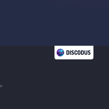
DISCODUS
🎉