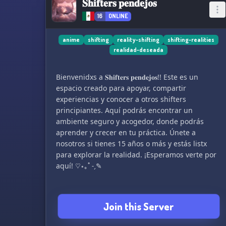
𝐒𝐡𝐢𝐟𝐭𝐞𝐫𝐬 𝐩𝐞𝐧𝐝𝐞𝐣𝐨𝐬
16
ONLINE
anime
shifting
reality-shifting
shifting-realities
realidad-deseada
Bienvenidxs a 𝐒𝐡𝐢𝐟𝐭𝐞𝐫𝐬 𝐩𝐞𝐧𝐝𝐞𝐣𝐨𝐬!! Este es un
espacio creado para apoyar, compartir
experiencias y conocer a otros shifters
principiantes. Aquí podrás encontrar un
ambiente seguro y acogedor, donde podrás
aprender y crecer en tu práctica. Únete a
nosotros si tienes 15 años o más y estás listx
para explorar la realidad. ¡Esperamos verte por
aquí! ♡⋆｡˚ ˗ˏ✎
Join this Server