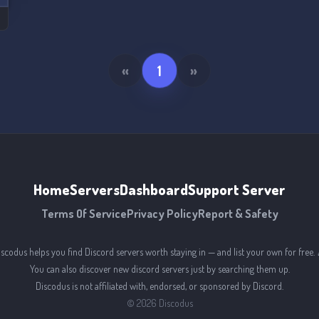
«
1
»
Home
Servers
Dashboard
Support Server
Terms Of Service
Privacy Policy
Report & Safety
iscodus helps you find Discord servers worth staying in — and list your own for free. 
You can also discover new discord servers just by searching them up.
Discodus is not affiliated with, endorsed, or sponsored by Discord.
©
2026
Discodus