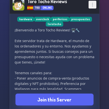
Toro Tocho Reviews
780
ONLINE
hardware
overclock
perifericos
presupuestos
torotocho
¡Bienvenido a Toro Tocho Reviews! 🖥️🔧
Este servidor trata de Hardware, el mundo de
los ordenadores y su entorno. Nos ayudamos y
aprendemos juntos. Si buscas consejos para un
presupuesto o necesitas ayuda con un problema
que tienes, ¡únete!
Tenemos canales para:
- Poner anuncios de compra-venta (productos
digitales y NFT prohibidos). Preferencia por
Wallapop para más legalidad. Scammers
quédense fuera.
Join this Server
- Preguntas sobre presupuestos (compartir
dudas, proponer presupuestos y/o ayudar en los