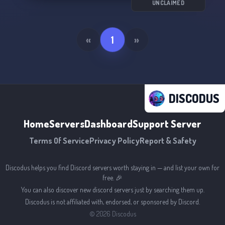
UNCLAIMED
«
1
»
DISCODUS
Home
Servers
Dashboard
Support Server
Terms Of Service
Privacy Policy
Report & Safety
Discodus helps you find Discord servers worth staying in — and list your own for
free. 🎉
You can also discover new discord servers just by searching them up.
Discodus is not affiliated with, endorsed, or sponsored by Discord.
©
2026
Discodus