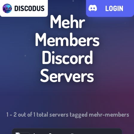
DISCODUS
LOGIN
Mehr
Members
Discord
Servers
1
-
2
out of
1
total servers tagged
mehr-members