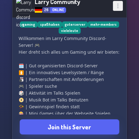
Larry Community
26
ONLINE
gaming
spaßhaben
guterserver
mehr-members
vieleleute
Willkommen im Larry Community Discord-
Server! 🎮
Hier dreht sich alles um Gaming und wir bieten:
🗓️ | Gut organisierten Discord-Server
⏫ | Ein innovatives Levelsystem / Ränge
🎳 | Partnerschaften mit Anforderungen
🎮 | Spieler suche
🎲 | Aktivität im Talks Spielen
📀 | Musik Bot im Talks Benutzen
📯 | Gewinnspiel finden statt
🎰 | Mini Games über der Webseite Spielen
🔗 | Eigenen Werbung immer 6 Stunden könnt
Join this Server
ihr senden
🃏 | Mittlerweile über 30 Mitglieder