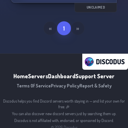
Trete bei, um Teil unserer wachsenden Gaming-
UNCLAIMED
Community zu werden! 🎮🎲🎉
«
1
»
DISCODUS
Home
Servers
Dashboard
Support Server
Terms Of Service
Privacy Policy
Report & Safety
Discodus helps you find Discord servers worth staying in — and list your own for
free. 🎉
You can also discover new discord servers just by searching them up.
Discodus is not affiliated with, endorsed, or sponsored by Discord.
©
2026
Discodus