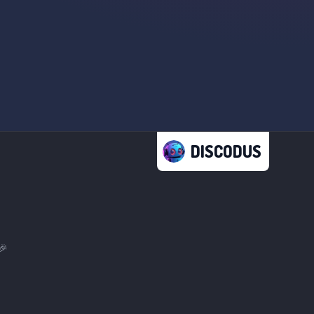
DISCODUS
🎉