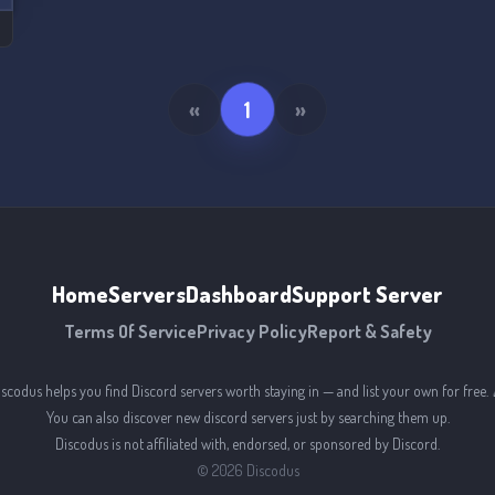
«
1
»
Home
Servers
Dashboard
Support Server
Terms Of Service
Privacy Policy
Report & Safety
iscodus helps you find Discord servers worth staying in — and list your own for free. 
You can also discover new discord servers just by searching them up.
Discodus is not affiliated with, endorsed, or sponsored by Discord.
©
2026
Discodus