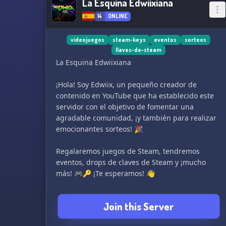
La Esquina Edwiixiana
14
ONLINE
videojuegos
steam-keys
eventos
sorteos
llaves-de-steam
La Esquina Edwiixiana
¡Hola! Soy Edwiix, un pequeño creador de
contenido en YouTube que ha establecido este
servidor con el objetivo de fomentar una
agradable comunidad, ¡y también para realizar
emocionantes sorteos! 🎉
Regalaremos juegos de Steam, tendremos
eventos, drops de claves de Steam y ¡mucho
más! 🎮🔑 ¡Te esperamos! 👋
discord.gg/xGuranTPzR
Join this Server