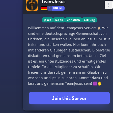
TeamJesus
11
ONLINE
jesus
leben
christlich
rettung
Willkommen auf dem TeamJesus Server! 🙏🏼 Wir
sind eine deutschsprachige Gemeinschaft von
Christen, die unseren Glauben an Jesus Christus
teilen und stärken wollen. Hier könnt ihr euch
mit anderen Gläubigen austauschen, Bibelverse
diskutieren und gemeinsam beten. Unser Ziel
ist es, ein unterstützendes und ermutigendes
Umfeld für alle Mitglieder zu schaffen. Wir
freuen uns darauf, gemeinsam im Glauben zu
wachsen und Jesus zu ehren. Kommt dazu und
lasst uns gemeinsam TeamJesus sein! ✝️🌟
Join this Server