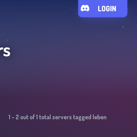
LOGIN
rs
1
-
2
out of
1
total servers tagged
leben