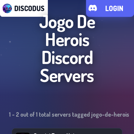
DISCODUS
LOGIN
Jogo De
Herois
Discord
Servers
1
-
2
out of
1
total servers tagged
jogo-de-herois