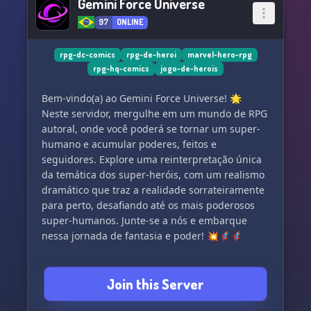
Gemini Force Universe
97
ONLINE
rpg-dc-comics
rpg-de-heroi
marvel-hero-rpg
rpg-hq-comics
jogo-de-herois
Bem-vindo(a) ao Gemini Force Universe! 🌟
Neste servidor, mergulhe em um mundo de RPG
autoral, onde você poderá se tornar um super-
humano e acumular poderes, feitos e
seguidores. Explore uma reinterpretação única
da temática dos super-heróis, com um realismo
dramático que traz a realidade sorrateiramente
para perto, desafiando até os mais poderosos
super-humanos. Junte-se a nós e embarque
nessa jornada de fantasia e poder! 💥🦸‍♂️🦸‍♀️
Join this Server