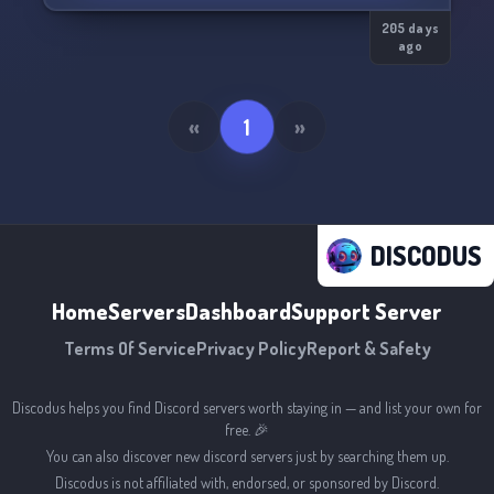
205 days
ago
«
1
»
DISCODUS
Home
Servers
Dashboard
Support Server
Terms Of Service
Privacy Policy
Report & Safety
Discodus helps you find Discord servers worth staying in — and list your own for
free. 🎉
You can also discover new discord servers just by searching them up.
Discodus is not affiliated with, endorsed, or sponsored by Discord.