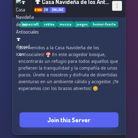
🍄 Casa Navideña de los Antisociales 🍄
26
ONLINE
minecraft
roblox
musica
juegos
humor-fuerte
¡Bienvenidos a la Casa Navideña de los
Antisociales! 🍄 En este acogedor bosque,
encontrarás un refugio para todos aquellos que
prefieren la tranquilidad y la compañía de unos
pocos. Únete a nosotros y disfruta de divertidas
aventuras en un ambiente cálido y acogedor. ¡Te
esperamos con los brazos abiertos! 😊
Join this Server