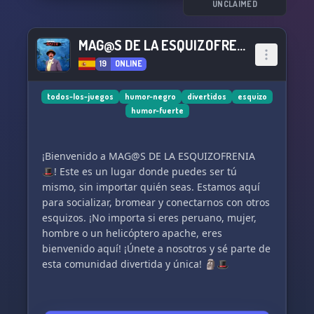
UNCLAIMED
MAG@S DE LA ESQUIZOFRENIA 🎩
19
ONLINE
todos-los-juegos
humor-negro
divertidos
esquizo
humor-fuerte
¡Bienvenido a MAG@S DE LA ESQUIZOFRENIA
🎩! Este es un lugar donde puedes ser tú
mismo, sin importar quién seas. Estamos aquí
para socializar, bromear y conectarnos con otros
esquizos. ¡No importa si eres peruano, mujer,
hombre o un helicóptero apache, eres
bienvenido aquí! ¡Únete a nosotros y sé parte de
esta comunidad divertida y única! 🗿🎩