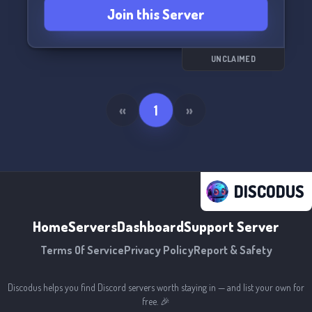
Join this Server
UNCLAIMED
«
1
»
DISCODUS
Home
Servers
Dashboard
Support Server
Terms Of Service
Privacy Policy
Report & Safety
Discodus helps you find Discord servers worth staying in — and list your own for
free. 🎉