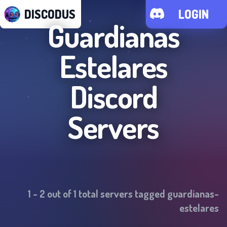
DISCODUS
LOGIN
Guardianas
Estelares
Discord
Servers
1
-
2
out of
1
total servers tagged
guardianas-
estelares