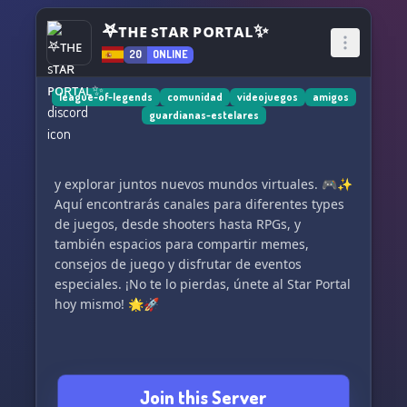
𖤐ᴛʜᴇ sᴛᴀʀ ᴘᴏʀᴛᴀʟ✨
20
ONLINE
league-of-legends
comunidad
videojuegos
amigos
guardianas-estelares
y explorar juntos nuevos mundos virtuales. 🎮✨
Aquí encontrarás canales para diferentes types
de juegos, desde shooters hasta RPGs, y
también espacios para compartir memes,
consejos de juego y disfrutar de eventos
especiales. ¡No te lo pierdas, únete al Star Portal
hoy mismo! 🌟🚀
Join this Server