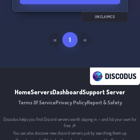
UNCLAIMED
«
1
»
DISCODUS
Home
Servers
Dashboard
Support Server
Terms Of Service
Privacy Policy
Report & Safety
Discodus helps you find Discord servers worth staying in — and list your own for
free. 🎉
You can also discover new discord servers just by searching them up.