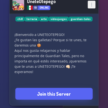
UneteOtepego
19
ONLINE
chill
terraria
arte
videojuegos
guardian-tales
¡Bienvenido a UNETEOTEPEGO!
¿Te gustan las galletas? Porque si te unes, te
daremos una 🍪
Aquí nos gusta relajarnos y hablar
principalmente de Guardian Tales, pero no
importa en qué estés interesado, ¡queremos
que te unas a UNETEOTEPEGO! 👊🏻 ¡Te
esperamos!
Join this Server