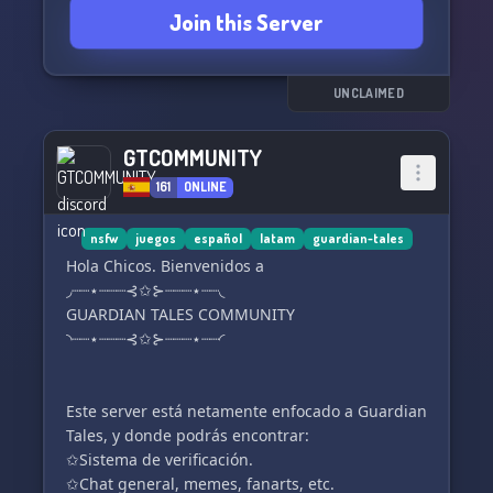
Join this Server
a family
Make your life more exciting by playing
rhythm/gacha games and joining our
UNCLAIMED
community! You have nothing to lose by giving
us a chance ☕
GTCOMMUNITY
161
ONLINE
nsfw
juegos
español
latam
guardian-tales
Hola Chicos. Bienvenidos a
◞┈┈⋆┈┈┈⊰✩⊱┈┈┈⋆┈┈◟
GUARDIAN TALES COMMUNITY
◝┈┈⋆┈┈┈⊰✩⊱┈┈┈⋆┈┈◜
Este server está netamente enfocado a Guardian
Tales, y donde podrás encontrar:
✩Sistema de verificación.
✩Chat general, memes, fanarts, etc.