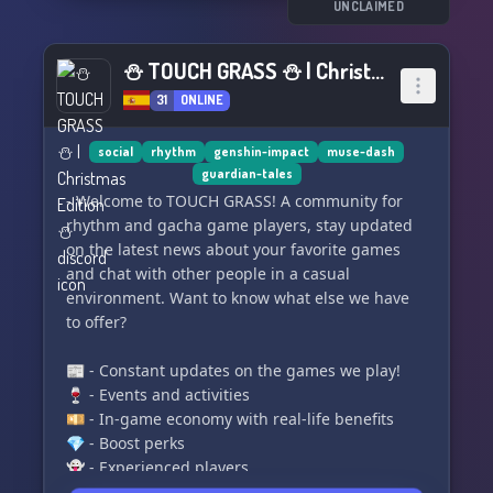
UNCLAIMED
⛄ TOUCH GRASS ⛄ | Christmas Edition ⛄
31
ONLINE
social
rhythm
genshin-impact
muse-dash
guardian-tales
- Welcome to TOUCH GRASS! A community for
rhythm and gacha game players, stay updated
on the latest news about your favorite games
and chat with other people in a casual
environment. Want to know what else we have
to offer?
📰 - Constant updates on the games we play!
🍷 - Events and activities
💴 - In-game economy with real-life benefits
💎 - Boost perks
👻 - Experienced players
🫂 - Large and welcoming community, we're like