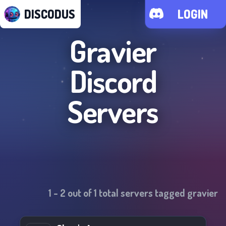
DISCODUS
LOGIN
Gravier
Discord
Servers
1
-
2
out of
1
total servers tagged
gravier