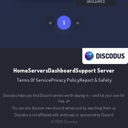
UNCLAIMED
«
1
»
DISCODUS
Home
Servers
Dashboard
Support Server
Terms Of Service
Privacy Policy
Report & Safety
Discodus helps you find Discord servers worth staying in — and list your own for
free. 🎉
You can also discover new discord servers just by searching them up.
Discodus is not affiliated with, endorsed, or sponsored by Discord.
©
2026
Discodus