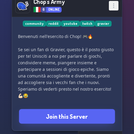
Chop's Army
6
ONLINE
community
reddit
youtube
twitch
gravier
Benvenuti nell'esercito di Chop! 🎮🔥
Se sei un fan di Gravier, questo è il posto giusto
per te! Unisciti a noi per parlare di giochi,
condividere meme, piangere insieme e
partecipare a sessioni di gioco epiche. Siamo
una comunità accogliente e divertente, pronti
ad accogliere sia i vecchi fan che i nuovi.
Speriamo di vederti presto nel nostro esercito!
💪🏻😂
Join this Server