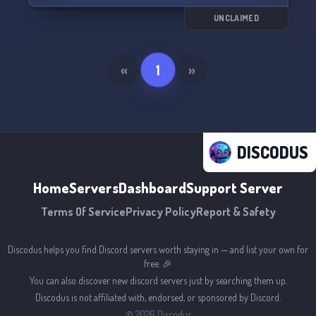
UNCLAIMED
«
1
»
DISCODUS
Home
Servers
Dashboard
Support Server
Terms Of Service
Privacy Policy
Report & Safety
Discodus helps you find Discord servers worth staying in — and list your own for
free. 🎉
You can also discover new discord servers just by searching them up.
Discodus is not affiliated with, endorsed, or sponsored by Discord.
©
2026
Discodus