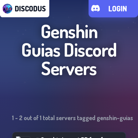
DISCODUS
LOGIN
Genshin
Guias
Discord
Servers
1
-
2
out of
1
total servers tagged
genshin-guias