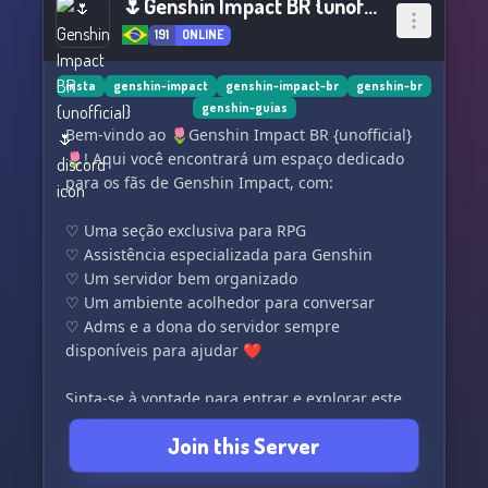
🌷Genshin Impact BR {unofficial} 🌷
191
ONLINE
insta
genshin-impact
genshin-impact-br
genshin-br
genshin-guias
Bem-vindo ao 🌷Genshin Impact BR {unofficial}
🌷! Aqui você encontrará um espaço dedicado
para os fãs de Genshin Impact, com:
♡ Uma seção exclusiva para RPG
♡ Assistência especializada para Genshin
♡ Um servidor bem organizado
♡ Um ambiente acolhedor para conversar
♡ Adms e a dona do servidor sempre
disponíveis para ajudar ❤️
Sinta-se à vontade para entrar e explorar este
mundo de Genshin conosco!
Join this Server