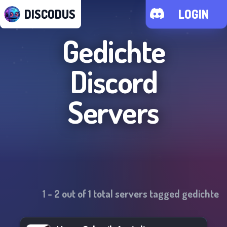
DISCODUS
LOGIN
Gedichte
Discord
Servers
1
-
2
out of
1
total servers tagged
gedichte