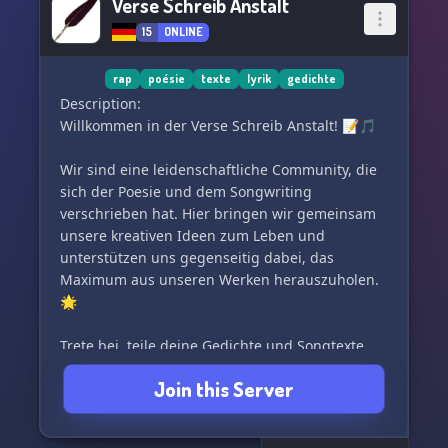
Verse Schreib Anstalt
15
ONLINE
rap
poésie
texte
lyrik
gedichte
Description:
Willkommen in der Verse Schreib Anstalt! 📝🎵
Wir sind eine leidenschaftliche Community, die
sich der Poesie und dem Songwriting
verschrieben hat. Hier bringen wir gemeinsam
unsere kreativen Ideen zum Leben und
unterstützen uns gegenseitig dabei, das
Maximum aus unseren Werken herauszuholen.
🌟
Trete bei, teile deine Gedichte und Songtexte,
und lass dich von der Inspiration unserer
Join this Server
Mitglieder mitreißen. Zusammen erkunden wir
die Vielfalt der Sprache und Musik und geben
uns gegenseitig Feedback, um uns stetig zu