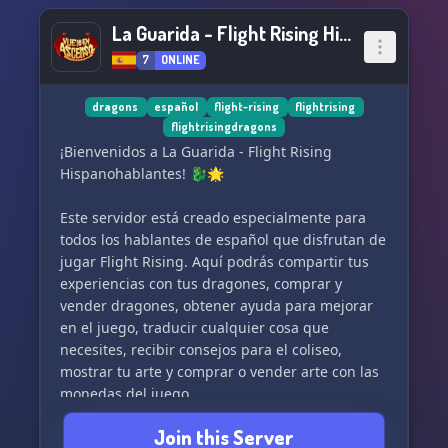
La Guarida - Flight Rising Hispanohablantes
7
ONLINE
dragons
español
flight-rising
flightrising
flightrisingdragons
¡Bienvenidos a La Guarida - Flight Rising
Hispanohablantes! 🐉🌟
Este servidor está creado especialmente para
todos los hablantes de español que disfrutan de
jugar Flight Rising. Aquí podrás compartir tus
experiencias con tus dragones, comprar y
vender dragones, obtener ayuda para mejorar
en el juego, traducir cualquier cosa que
necesites, recibir consejos para el coliseo,
mostrar tu arte y comprar o vender arte con las
monedas del juego.
Join this Server
Recuerda que somos un servidor sfw, así que