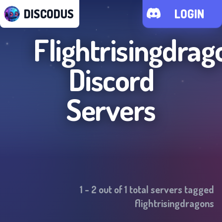
DISCODUS
LOGIN
Flightrisingdrag
Discord
Servers
1
-
2
out of
1
total servers tagged
flightrisingdragons