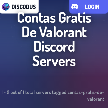
DISCODUS
LOGIN
Contas Gratis
De Valorant
Discord
Servers
1
-
2
out of
1
total servers tagged
contas-gratis-de-
valorant