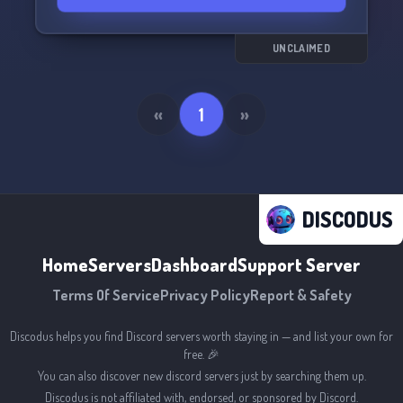
UNCLAIMED
«
1
»
DISCODUS
Home
Servers
Dashboard
Support Server
Terms Of Service
Privacy Policy
Report & Safety
Discodus helps you find Discord servers worth staying in — and list your own for
free. 🎉
You can also discover new discord servers just by searching them up.
Discodus is not affiliated with, endorsed, or sponsored by Discord.