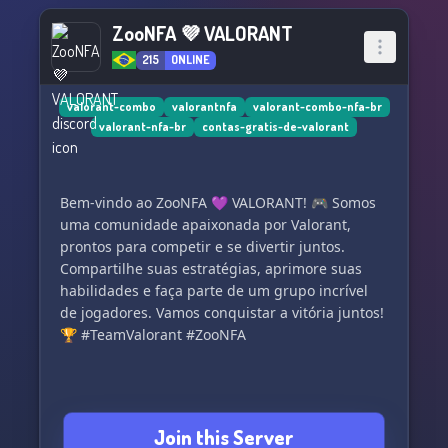
ZooNFA 💜 VALORANT
215
ONLINE
valorant-combo
valorantnfa
valorant-combo-nfa-br
valorant-nfa-br
contas-gratis-de-valorant
Bem-vindo ao ZooNFA 💜 VALORANT! 🎮 Somos
uma comunidade apaixonada por Valorant,
prontos para competir e se divertir juntos.
Compartilhe suas estratégias, aprimore suas
habilidades e faça parte de um grupo incrível
de jogadores. Vamos conquistar a vitória juntos!
🏆 #TeamValorant #ZooNFA
Join this Server